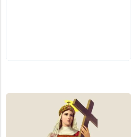
Copa do Brasil tem sábado sem gol
nenhum e domingo agitado nas oitavas
Ainda falta um jogo pra fechar a rodada de ida
03/08/2026