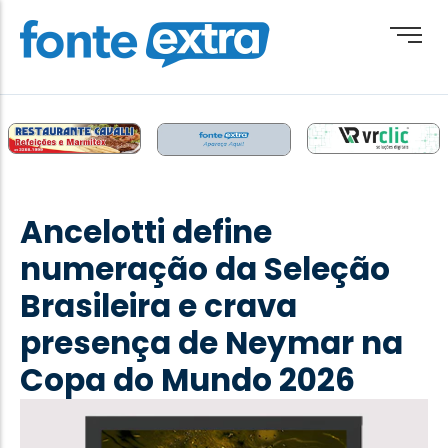
Brasil
Cotidiano
Ancelotti define
Destaque
numeração da Seleção
Esporte
Brasileira e crava
Geral
presença de Neymar na
Obituário
Copa do Mundo 2026
Paraguai
Paraná