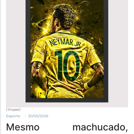
Política
Santa Helena e Região
Saúde e Bem-Estar
(Shopee)
-
Esporte
30/05/2026
Mesmo machucado,