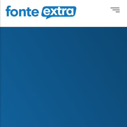
Brasil
Cotidiano
Destaque
Esporte
Geral
Obituário
Paraguai
Paraná