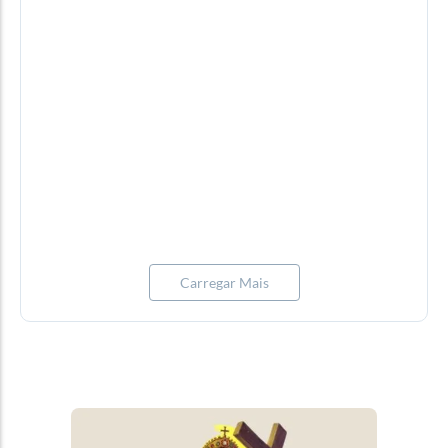
Destaque
,
Geral
-
28/07/2026
Confirmada a morte de turista holandês em
acidente com barco do Macuco Safari
A morte de um turista holandês foi confirmada após o
acidente envolvendo uma embarcação do passeio
turístico Macuco Safari...
Carregar Mais