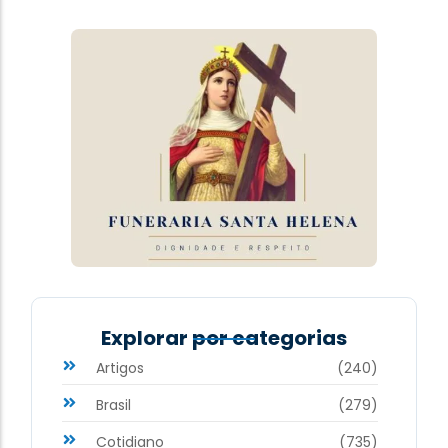
Explorar por categorias
Artigos
(240)
Brasil
(279)
Cotidiano
(735)