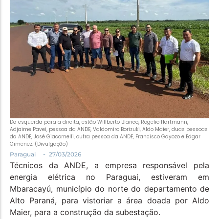
Política
Santa Helena e Região
Saúde e Bem-Estar
Da esquerda para a direita, estão Willberto Blanco, Rogelio Hartmann,
Adjaime Pavei, pessoa da ANDE, Valdomiro Borizuki, Aldo Maier, duas pessoas
da ANDE, José Giacomelli, outra pessoa da ANDE, Francisco Gayozo e Edgar
Gimenez. (Divulgação)
-
Paraguai
27/03/2026
Técnicos da ANDE, a empresa responsável pela
energia elétrica no Paraguai, estiveram em
Mbaracayú, município do norte do departamento de
Alto Paraná, para vistoriar a área doada por Aldo
Maier, para a construção da subestação.