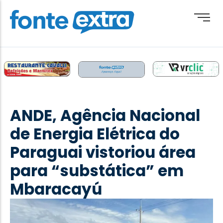
Brasil
Cotidiano
ANDE, Agência Nacional
Destaque
de Energia Elétrica do
Esporte
Paraguai vistoriou área
Geral
para “substática” em
Obituário
Mbaracayú
Paraguai
Paraná