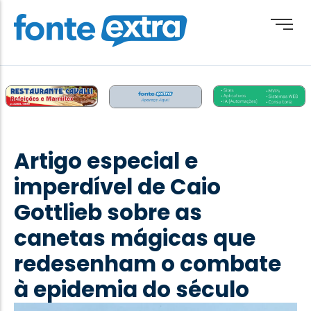
Brasil
Cotidiano
Artigo especial e
Destaque
imperdível de Caio
Esporte
Gottlieb sobre as
Geral
canetas mágicas que
Obituário
redesenham o combate
Paraguai
à epidemia do século
Paraná