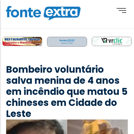
Brasil
Cotidiano
Bombeiro voluntário
Destaque
salva menina de 4 anos
Esporte
em incêndio que matou 5
Geral
chineses em Cidade do
Obituário
Leste
Paraguai
Paraná