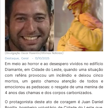
Política
Santa Helena e Região
Saúde e Bem-Estar
(Divulgação: Oscar Florentin/Ultimas Noticias)
-
Destaque
,
Geral
13/10/2025
Em meio ao horror e ao desespero vividos no edifício
Diamante, em Cidade do Leste, quando uma situação
com reféns provocou um incêndio e deixou cinco
mortos, um gesto chamou atenção de todos e
emocionou as pedssoas: o resgate de uma menina de
4 anos das chamas e dos corpos carbonizados.
O protagonista deste ato de coragem é Juan Daniel
Bonilla, bombeiro voluntário de Cidade do Leste que,