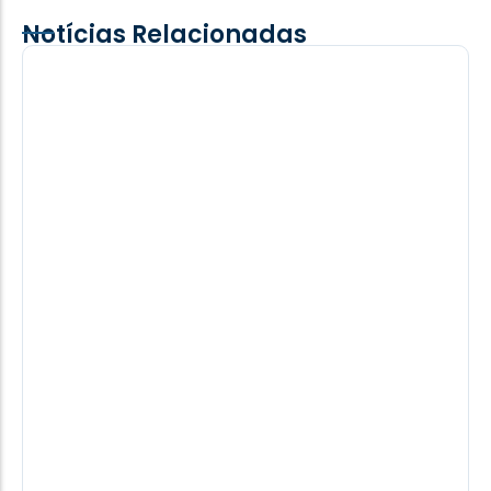
Notícias Relacionadas
Comitiva de Mbaracayú/PY visita Santa
Helena e conhece obras do frigorífico da
Frivatti
Uma comitiva do município paraguaio de
Mbaracayú esteve em Santa Helena entre quinta e
sexta-feira (7) para acompanhar o andamento...