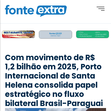
Brasil
Cotidiano
Com movimento de R$
Destaque
1,2 bilhão em 2025, Porto
Esporte
Internacional de Santa
Geral
Helena consolida papel
Obituário
estratégico no fluxo
Paraguai
bilateral Brasil-Paraguai
Paraná