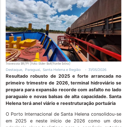
Política
Santa Helena e Região
Saúde e Bem-Estar
Travessia BR/PY (Foto: Elder Boff/Fonte Extra)
-
Destaque
,
Paraguai
,
Santa Helena e Região
31/05/2026
Resultado robusto de 2025 e forte arrancada no
primeiro trimestre de 2026, terminal hidroviário se
prepara para expansão recorde com asfalto no lado
paraguaio e novas balsas de alta capacidade. Santa
Helena terá anel viário e reestruturação portuária
O Porto Internacional de Santa Helena consolidou-se
em 2025 e neste início de 2026 como um dos