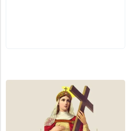
com especialistas sem uso em Santa
Helena
Em junho de 2026, 237 pessoas não compareceram
a consultas com especialistas agendadas pela
Secretaria Municipal de Saúde de Santa...
06/08/2026