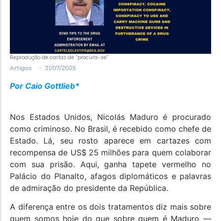
Política
Santa Helena e Região
Saúde e Bem-Estar
Reprodução de cartaz de “procura-se”
-
Artigos
31/07/2025
Por Caio Gottlieb*
Nos Estados Unidos, Nicolás Maduro é procurado
como criminoso. No Brasil, é recebido como chefe de
Estado. Lá, seu rosto aparece em cartazes com
recompensa de US$ 25 milhões para quem colaborar
com sua prisão. Aqui, ganha tapete vermelho no
Palácio do Planalto, afagos diplomáticos e palavras
de admiração do presidente da República.
A diferença entre os dois tratamentos diz mais sobre
quem somos hoje do que sobre quem é Maduro —