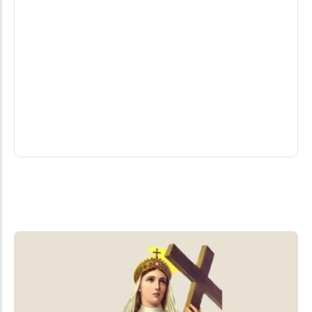
Faça o que eu digo, não faça o que eu
faço
Por Caio Gottlieb*... "Antes de cobrar comedimento
verbal dos vizinhos, seria prudente praticá-lo."
04/08/2026