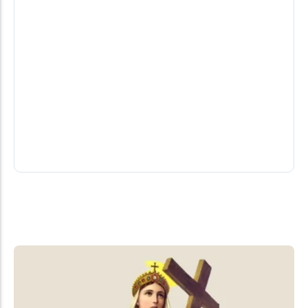
Lar Paraguay celebra 30 anos de
trajetória construída com trabalho e
cooperação
A chegada da Lar ao Paraguai aconteceu em 6 de
agosto de 1996, quando a cooperativa iniciou suas
atividades em...
06/08/2026