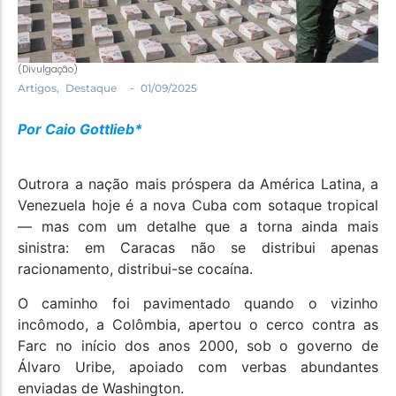
Política
Santa Helena e Região
Saúde e Bem-Estar
(Divulgação)
-
Artigos
,
Destaque
01/09/2025
Por Caio Gottlieb*
Outrora a nação mais próspera da América Latina, a
Venezuela hoje é a nova Cuba com sotaque tropical
— mas com um detalhe que a torna ainda mais
sinistra: em Caracas não se distribui apenas
racionamento, distribui-se cocaína.
O caminho foi pavimentado quando o vizinho
incômodo, a Colômbia, apertou o cerco contra as
Farc no início dos anos 2000, sob o governo de
Álvaro Uribe, apoiado com verbas abundantes
enviadas de Washington.