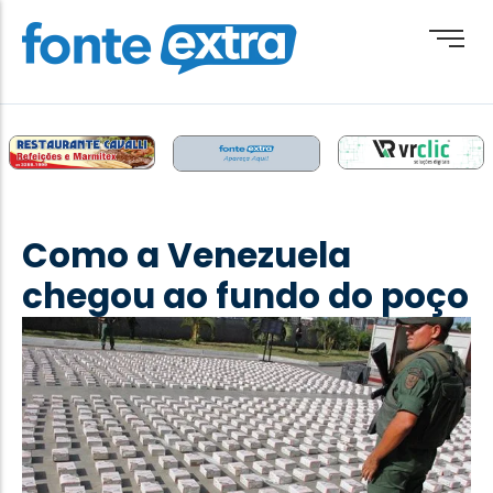
Brasil
Cotidiano
Como a Venezuela
Destaque
chegou ao fundo do poço
Esporte
Geral
Obituário
Paraguai
Paraná