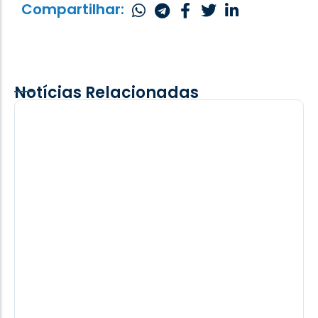
Compartilhar:
Notícias Relacionadas
Comitiva de Mbaracayú/PY visita Santa
Helena e conhece obras do frigorífico da