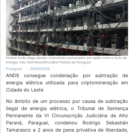
Política
Santa Helena e Região
Saúde e Bem-Estar
Estatal Ande alega perdas milionárias provocadas por ações como o furto de
energia. Foto: Gentileza/Ministério Público do Paraguai
-
Paraguai
26/05/2026
ANDE consegue condenação por subtração de
energia elétrica utilizada para criptomineração em
Cidade do Leste
No âmbito de um processo por causa de subtração
ilegal de energia elétrica, o Tribunal de Sentença
Permanente da VI Circunscrição Judiciária de Alto
Paraná, Paraguai, condenou Rodrigo Sebastián
Tamarasco a 2 anos de pena privativa de liberdade,