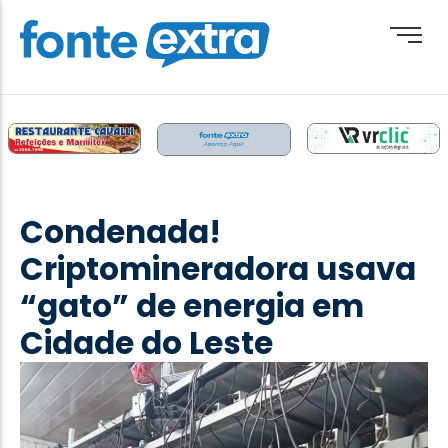
Brasil
Cotidiano
Condenada!
Destaque
Criptomineradora usava
Esporte
“gato” de energia em
Geral
Cidade do Leste
Obituário
Paraguai
Paraná