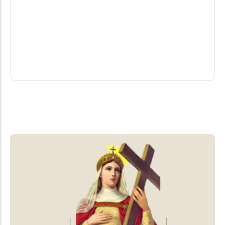
trajetória construída com trabalho e
cooperação
A chegada da Lar ao Paraguai aconteceu em 6 de
agosto de 1996, quando a cooperativa iniciou suas
atividades em...
06/08/2026