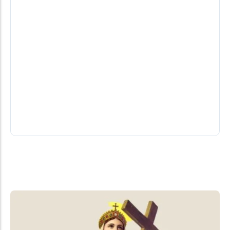
Moro X Requião Filho X Sandro Alex!
Domingo é o primeiro debate na Band
Será a primeira vez que os três estarão frente a
frente, na condição de pré-candidatos, para
detalhar e debater as...
05/08/2026