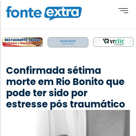
Brasil
Cotidiano
Confirmada sétima
Destaque
morte em Rio Bonito que
Esporte
pode ter sido por
Geral
estresse pós traumático
Obituário
Paraguai
Paraná