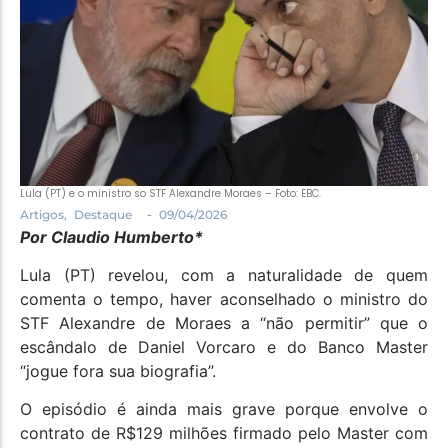
Política
Santa Helena e Região
Saúde e Bem-Estar
Lula (PT) e o ministro so STF Alexandre Moraes – Foto: EBC.
-
Artigos
,
Destaque
09/04/2026
Por Claudio Humberto*
Lula (PT) revelou, com a naturalidade de quem
comenta o tempo, haver aconselhado o ministro do
STF Alexandre de Moraes a “não permitir” que o
escândalo de Daniel Vorcaro e do Banco Master
“jogue fora sua biografia”.
O episódio é ainda mais grave porque envolve o
contrato de R$129 milhões firmado pelo Master com