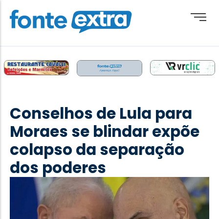
Brasil
Cotidiano
Conselhos de Lula para
Destaque
Moraes se blindar expõe
Esporte
colapso da separação
Geral
dos poderes
Obituário
Paraguai
Paraná