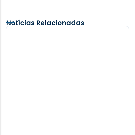
Notícias Relacionadas
Moro adota estratégia de Ratinho no
passado e de Lula nesta eleição e não
vai a debate da Band
Na eleição de 2022, quando Ratinho Junior, do
PSD, não foi a nenhum debate eleitoral. O próprio