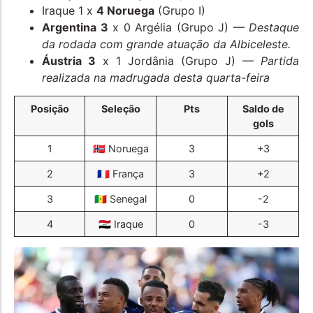
Iraque 1 x
4 Noruega
(Grupo I)
Argentina 3
x 0 Argélia (Grupo J) —
Destaque
da rodada com grande atuação da Albiceleste.
Áustria 3
x 1 Jordânia (Grupo J) —
Partida
realizada na madrugada desta quarta-feira
Posição
Seleção
Pts
Saldo de
gols
1
🇳🇴 Noruega
3
+3
2
🇫🇷 França
3
+2
3
🇸🇳 Senegal
0
-2
4
🇮🇶 Iraque
0
-3