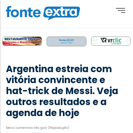
Brasil
Cotidiano
Argentina estreia com
Destaque
vitória convincente e
Esporte
hat-trick de Messi. Veja
Geral
outros resultados e a
Obituário
agenda de hoje
Paraguai
Paraná
Messi comemora três gols (Reprodução)