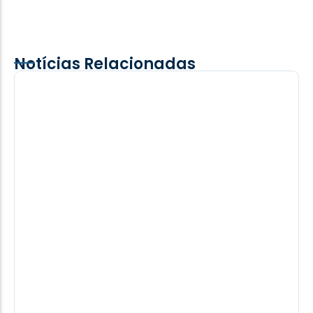
Notícias Relacionadas
Inter e Grêmio encaram duelos difíceis
nessa rodada do Brasileirão
Enquanto o Palmeiras segue disparado na
liderança do Campeonato Brasileiro, Internacional