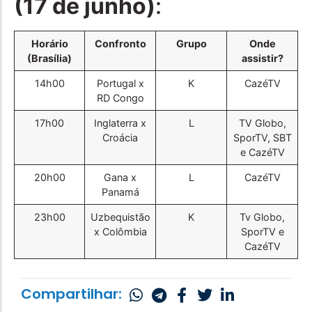
(17 de junho)
:
Horário
Confronto
Grupo
Onde
(Brasília)
assistir?
14h00
Portugal x
K
CazéTV
RD Congo
17h00
Inglaterra x
L
TV Globo,
Croácia
SporTV, SBT
e CazéTV
20h00
Gana x
L
CazéTV
Panamá
23h00
Uzbequistão
K
Tv Globo,
x Colômbia
SporTV e
CazéTV
Compartilhar: