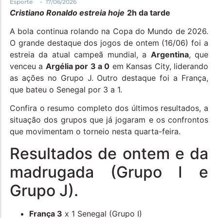
-
Esporte
17/06/2026
Política
Cristiano Ronaldo estreia hoje
2h da tarde
Santa Helena e Região
A bola continua rolando na Copa do Mundo de 2026.
Saúde e Bem-Estar
O grande destaque dos jogos de ontem (16/06) foi a
estreia da atual campeã mundial, a
Argentina
, que
venceu a
Argélia por 3 a 0
em Kansas City, liderando
as ações no Grupo J. Outro destaque foi a França,
que bateu o Senegal por 3 a 1.
Confira o resumo completo dos últimos resultados, a
situação dos grupos que já jogaram e os confrontos
que movimentam o torneio nesta quarta-feira.
Resultados de ontem e da
madrugada (Grupo I e
Grupo J).
França 3
x 1 Senegal (Grupo I)