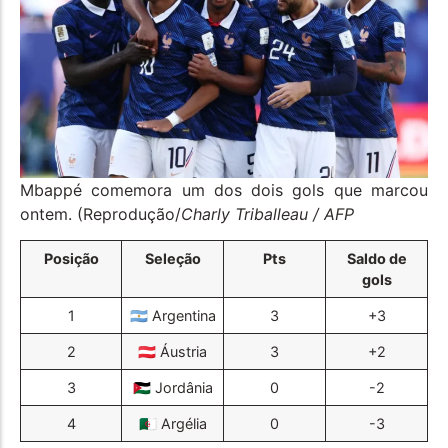
Mbappé comemora um dos dois gols que marcou
ontem. (Reprodução/
Charly Triballeau / AFP
Posição
Seleção
Pts
Saldo de
gols
1
🇦🇷 Argentina
3
+3
2
🇦🇹 Áustria
3
+2
3
🇯🇴 Jordânia
0
-2
4
🇩🇿 Argélia
0
-3