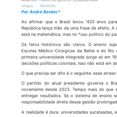
desde 1990” | Crédito: Foto: @vinimlo / Estudantes NINJA
Artigos
-
19/01/2026
Por André Becker*
Ao afirmar que o Brasil levou “420 anos para 
República lança mão de uma frase de efeito. A
está na matemática, mas no *uso político do pa
Os fatos históricos são claros. O ensino su
Escolas Médico-Cirúrgicas da Bahia e do Rio 
primeira universidade integrada surge só em 19
decisões políticas coloniais. Isso não está em d
O que precisa ser dito é o seguinte: esse atraso 
O partido do atual presidente governa o B
novamente desde 2023. Tempo mais do que suf
entregar resultados. Se o sistema de ensino s
responsabilidade direta dessa gestão prolongad
A realidade é dura: universidades sucateadas,