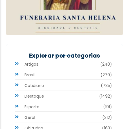
Explorar por categorias
Artigos
(240)
Brasil
(279)
Cotidiano
(735)
Destaque
(1492)
Esporte
(191)
Geral
(312)
Obituário
(163)