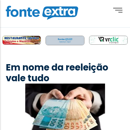
Brasil
Cotidiano
Em nome da reeleição
Destaque
vale tudo
Esporte
Geral
Obituário
Paraguai
Paraná