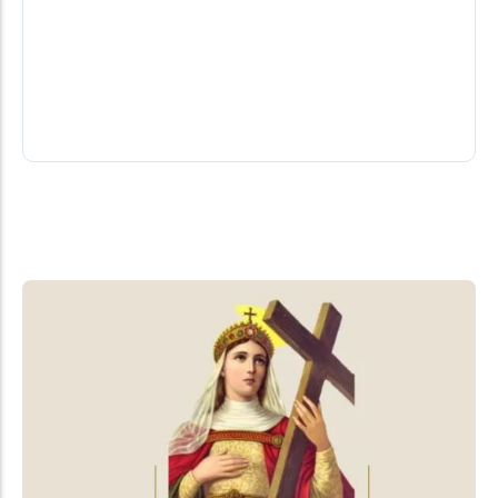
Chances reais. Conheça a lista dos
candidatos a deputado do PL
Por Elder Boff* A chapa do santa-helenense Zado
no PL conta com 55 candidatos a deputado
08/08/2026