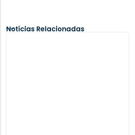
Notícias Relacionadas
Para orgulho do painho
Caio Gottlieb: Monitor de zoológico em São Paulo
até 2002, o rapaz descobriu, logo depois que seu