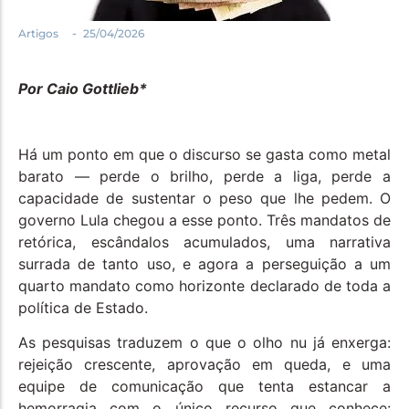
Política
-
Artigos
25/04/2026
Santa Helena e Região
Saúde e Bem-Estar
Por Caio Gottlieb*
Há um ponto em que o discurso se gasta como metal
barato — perde o brilho, perde a liga, perde a
capacidade de sustentar o peso que lhe pedem. O
governo Lula chegou a esse ponto. Três mandatos de
retórica, escândalos acumulados, uma narrativa
surrada de tanto uso, e agora a perseguição a um
quarto mandato como horizonte declarado de toda a
política de Estado.
As pesquisas traduzem o que o olho nu já enxerga:
rejeição crescente, aprovação em queda, e uma
equipe de comunicação que tenta estancar a
hemorragia com o único recurso que conhece: