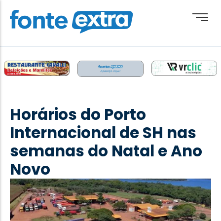
Brasil
Cotidiano
Horários do Porto
Destaque
Internacional de SH nas
Esporte
semanas do Natal e Ano
Geral
Novo
Obituário
Paraguai
Paraná