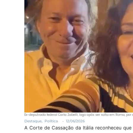
Ex-deputrada federal Carla Zabelli, logo após ser solta em Roma, por d
Destaque
,
Política
-
12/06/2026
A Corte de Cassação da Itália reconheceu que 