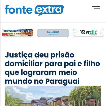
Brasil
Cotidiano
Justiça deu prisão
Destaque
domiciliar para pai e filho
Esporte
que lograram meio
Geral
mundo no Paraguai
Obituário
Paraguai
Paraná