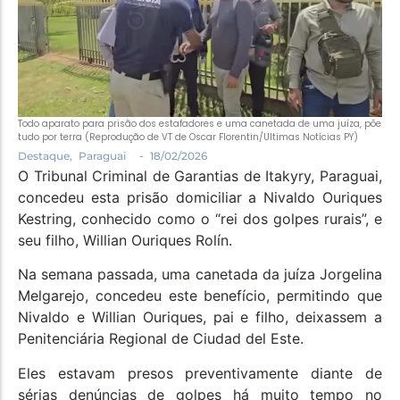
Política
Santa Helena e Região
Saúde e Bem-Estar
Todo aparato para prisão dos estafadores e uma canetada de uma juíza, põe
tudo por terra (Reprodução de VT de Oscar Florentin/Ultimas Notícias PY)
-
Destaque
,
Paraguai
18/02/2026
O Tribunal Criminal de Garantias de Itakyry, Paraguai,
concedeu esta prisão domiciliar a Nivaldo Ouriques
Kestring, conhecido como o “rei dos golpes rurais”, e
seu filho, Willian Ouriques Rolín.
Na semana passada, uma canetada da juíza Jorgelina
Melgarejo, concedeu este benefício, permitindo que
Nivaldo e Willian Ouriques, pai e filho, deixassem a
Penitenciária Regional de Ciudad del Este.
Eles estavam presos preventivamente diante de
sérias denúncias de golpes há muito tempo no