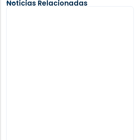
Notícias Relacionadas
Terror de Lulinha, nordestino Alfredo
Gaspar é o vice de Flávio Bolsonaro
“É uma pessoa que vem para ser meu vice, aquele
vice que não volta para a cena do crime e...