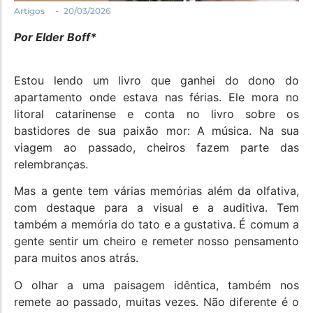
Política
-
Artigos
20/03/2026
Santa Helena e Região
Por Elder Boff*
Saúde e Bem-Estar
Estou lendo um livro que ganhei do dono do
apartamento onde estava nas férias. Ele mora no
litoral catarinense e conta no livro sobre os
bastidores de sua paixão mor: A música. Na sua
viagem ao passado, cheiros fazem parte das
relembranças.
Mas a gente tem várias memórias além da olfativa,
com destaque para a visual e a auditiva. Tem
também a memória do tato e a gustativa. É comum a
gente sentir um cheiro e remeter nosso pensamento
para muitos anos atrás.
O olhar a uma paisagem idêntica, também nos
remete ao passado, muitas vezes. Não diferente é o