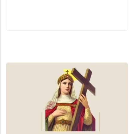
Por Caio Gottlieb*... "Antes de cobrar comedimento
verbal dos vizinhos, seria prudente praticá-lo."
04/08/2026