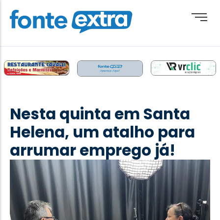
Brasil
Cotidiano
Nesta quinta em Santa
Destaque
Helena, um atalho para
Esporte
arrumar emprego já!
Geral
Obituário
Paraguai
Paraná