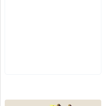
Faltas em junho deixaram 237 consultas
com especialistas sem uso em Santa
Helena
Em junho de 2026, 237 pessoas não compareceram
a consultas com especialistas agendadas pela
Secretaria Municipal de Saúde de Santa...
06/08/2026