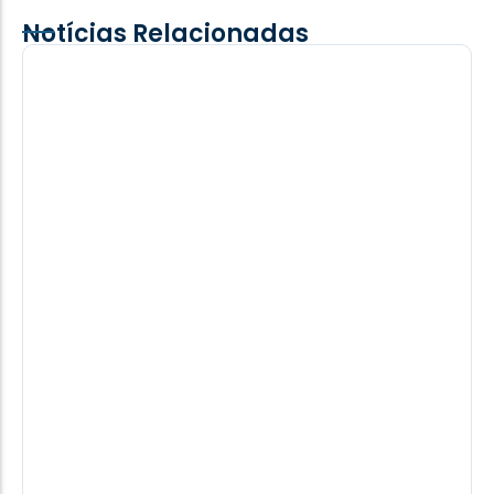
Notícias Relacionadas
Lar Paraguay celebra 30 anos de
trajetória construída com trabalho e
cooperação
A chegada da Lar ao Paraguai aconteceu em 6 de