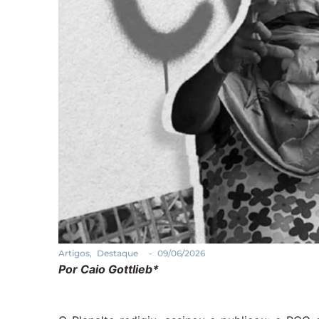
Artigos
,
Destaque
-
09/06/2026
Por Caio Gottlieb*