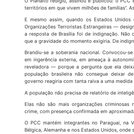
O Planalto redigiu, assinou e publicou: o PC
territórios em que vivem milhões de famílias”. A
E mesmo assim, quando os Estados Unidos c
Organizações Terroristas Estrangeiras — desig
a resposta de Brasília foi de indignação. Não
que a gravidade do momento exigiria. De indig
Brandiu-se a soberania nacional. Convocou-se 
em ingerência externa, em ameaça à autonomi
reveladora — porque a pergunta que ela deix
população brasileira não consegue deixar d
governo reagiria com tanta raiva a uma medid
A população não precisa de relatório de intelig
Elas não são mais organizações criminosas 
crime, com presença confirmada em aproximad
O PCC mantém integrantes no Paraguai, na Ve
Bélgica, Alemanha e nos Estados Unidos, onde s