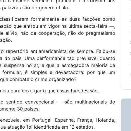
C e o Comando Vermelho “praticam o terrorismo nos
s palavras são do governo Lula.
lassificaram formalmente as duas facções como
nação que entrou em vigor na última sexta-feira —,
 de alívio, não de cooperação, não do pragmatismo
nação.
o repertório antiamericanista de sempre. Falou-se
a do país. Uma performance tão previsível quanto
a suspensa no ar, e que a esmagadora maioria da
e formular, é simples e devastadora: por que um
a que combate o crime organizado?
ência para enxergar o que essas facções são.
no sentido convencional — são multinacionais do
amente 30 países.
nezuela, em Portugal, Espanha, França, Holanda,
ua atuação foi identificada em 12 estados.