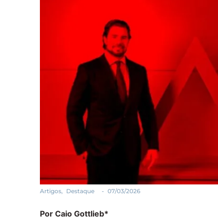
Artigos
,
Destaque
-
07/03/2026
Por Caio Gottlieb*