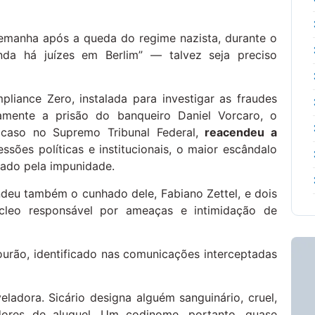
lemanha após a queda do regime nazista, durante o
nda há juízes em Berlim” — talvez seja preciso
liance Zero, instalada para investigar as fraudes
amente a prisão do banqueiro Daniel Vorcaro, o
 caso no Supremo Tribunal Federal,
reacendeu a
sões políticas e institucionais, o maior escândalo
rrado pela impunidade.
ndeu também o cunhado dele, Fabiano Zettel, e dois
cleo responsável por ameaças e intimidação de
urão, identificado nas comunicações interceptadas
ladora. Sicário designa alguém sanguinário, cruel,
dores de aluguel. Um codinome, portanto, quase