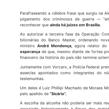
Parafraseando a célebre frase que surgiu na A
julgamento dos criminosos de guerra — “ai
reconhecer que
ainda há juízes em Brasília
.
Ao autorizar a terceira fase da Operação Comp
bilionárias do Banco Master, ordenando nov
ministro
André Mendonça,
agora relator do
esperança
de que, mesmo diante de fortes pres
financeiro da história do país não termine sote
Juntamente com Vorcaro, a Polícia Federal pre
asseclas apontados como integrantes do nú
testemunhas.
Um deles é Luiz Phillipi Machado de Moraes Mo
pelo apelido de
“Sicário”.
A escolha da alcunha não poderia ser mais reve
associado historicamente à figura dos mata