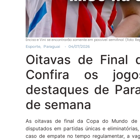
Enciso e Vini se encontrarão somente em possível semifinal. (Foto: Re
Esporte
,
Paraguai
-
04/07/2026
Oitavas de Final
Confira os jog
destaques de Para
de semana
As oitavas de final da Copa do Mundo de 
disputados em partidas únicas e eliminatória
caso de empate no tempo regulamentar, a vaga