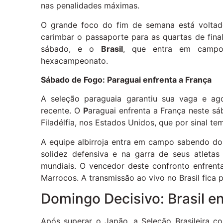
nas penalidades máximas.
O grande foco do fim de semana está voltad
carimbar o passaporte para as quartas de fina
sábado, e o
Brasil
, que entra em campo
hexacampeonato.
Sábado de Fogo: Paraguai enfrenta a França
A seleção paraguaia garantiu sua vaga e ag
recente. O
P
araguai enfrenta a França neste sáb
Filadélfia, nos Estados Unidos, que por sinal te
A equipe albirroja entra em campo sabendo do 
solidez defensiva e na garra de seus atletas
mundiais. O vencedor deste confronto enfrent
Marrocos. A transmissão ao vivo no Brasil fica
Domingo Decisivo: Brasil e
Após superar o Japão, a Seleção Brasileira c