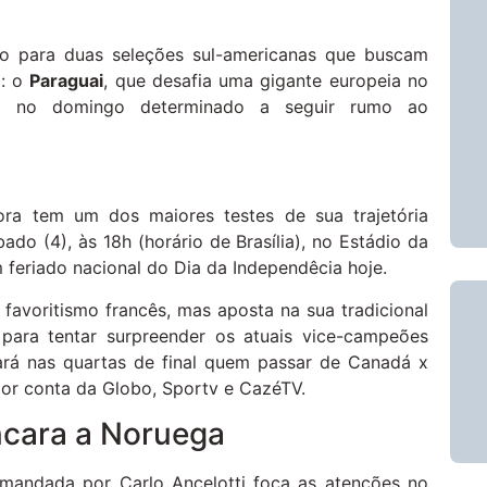
o para duas seleções sul-americanas que buscam
l: o
Paraguai
, que desafia uma gigante europeia no
 no domingo determinado a seguir rumo ao
ora tem um dos maiores testes de sua trajetória
ado (4), às 18h (horário de Brasília), no Estádio da
m feriado nacional do Dia da Independêcia hoje.
favoritismo francês, mas aposta na sua tradicional
 para tentar surpreender os atuais vice-campeões
ará nas quartas de final quem passar de Canadá x
 por conta da Globo, Sportv e CazéTV.
ncara a Noruega
omandada por Carlo Ancelotti foca as atenções no