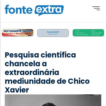
Brasil
Cotidiano
Pesquisa científica
Destaque
chancela a
Esporte
extraordinária
Geral
mediunidade de Chico
Obituário
Xavier
Paraguai
Paraná