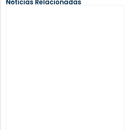
Notícias Relacionadas
Família confirma internamento