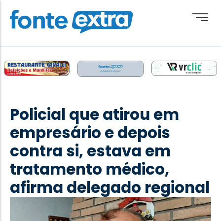
Brasil
Cotidiano
Policial que atirou em
Destaque
empresário e depois
Esporte
contra si, estava em
Geral
tratamento médico,
Obituário
afirma delegado regional
Paraguai
Paraná