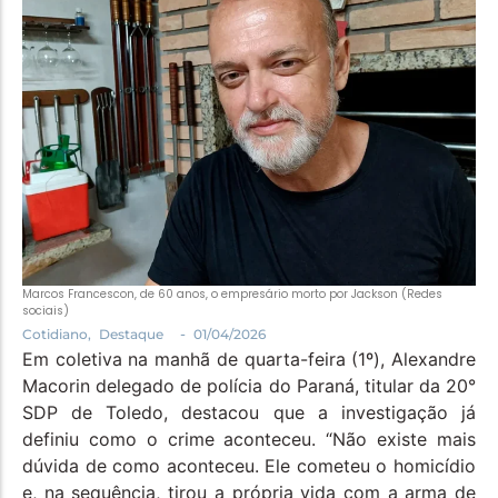
Política
Santa Helena e Região
Saúde e Bem-Estar
Marcos Francescon, de 60 anos, o empresário morto por Jackson (Redes
sociais)
-
Cotidiano
,
Destaque
01/04/2026
Em coletiva na manhã de quarta-feira (1º), Alexandre
Macorin delegado de polícia do Paraná, titular da 20°
SDP de Toledo, destacou que a investigação já
definiu como o crime aconteceu. “Não existe mais
dúvida de como aconteceu. Ele cometeu o homicídio
e, na sequência, tirou a própria vida com a arma de