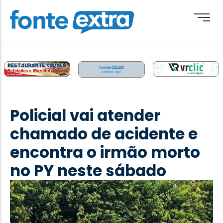
Brasil
Cotidiano
Policial vai atender
Destaque
chamado de acidente e
Esporte
encontra o irmão morto
Geral
no PY neste sábado
Obituário
Paraguai
Paraná