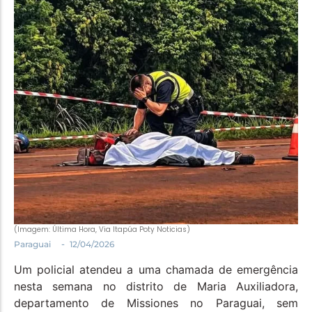
Política
Santa Helena e Região
Saúde e Bem-Estar
(Imagem: Última Hora, Via Itapúa Poty Noticias)
-
Paraguai
12/04/2026
Um policial atendeu a uma chamada de emergência
nesta semana no distrito de Maria Auxiliadora,
departamento de Missiones no Paraguai, sem