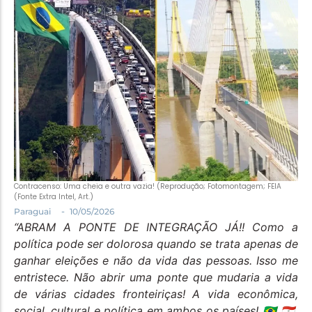
Política
Santa Helena e Região
Saúde e Bem-Estar
Contracenso: Uma cheia e outra vazia! (Reprodução; Fotomontagem; FEIA
(Fonte Extra Intel, Art.)
-
Paraguai
10/05/2026
“ABRAM A PONTE DE INTEGRAÇÃO JÁ!! Como a
política pode ser dolorosa quando se trata apenas de
ganhar eleições e não da vida das pessoas. Isso me
entristece. Não abrir uma ponte que mudaria a vida
de várias cidades fronteiriças! A vida econômica,
social, cultural e política em ambos os países!
🇧🇷
🇵🇾
.