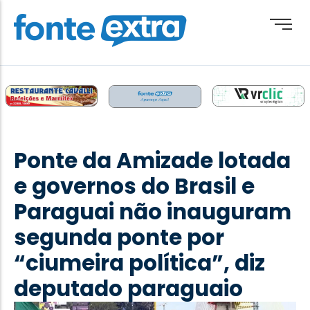
Brasil
Cotidiano
Ponte da Amizade lotada
Destaque
e governos do Brasil e
Esporte
Paraguai não inauguram
Geral
segunda ponte por
Obituário
“ciumeira política”, diz
Paraguai
deputado paraguaio
Paraná