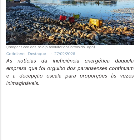
Política
Santa Helena e Região
Saúde e Bem-Estar
(Imagens cedidas pelo piscicultor ao Correio do Lago)
-
Cotidiano
,
Destaque
27/02/2026
As notícias da ineficiência energética daquela
empresa que foi orgulho dos paranaenses continuam
e a decepção escala para proporções às vezes
inimagináveis.