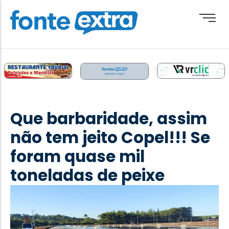
Brasil
Cotidiano
Que barbaridade, assim
Destaque
não tem jeito Copel!!! Se
Esporte
foram quase mil
Geral
toneladas de peixe
Obituário
Paraguai
Paraná