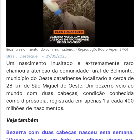
Política
Santa Helena e Região
Saúde e Bem-Estar
Bezerro se alimentando com mamadeira… (Reprodução Rádio Peperi SMO)
-
Brasil
,
Destaque
27/09/2025
Um nascimento inusitado e extremamente raro
chamou a atenção da comunidade rural de Belmonte,
município do Oeste catarinense localizado a cerca de
28 km de São Miguel do Oeste. Um bezerro veio ao
mundo com duas cabeças, condição conhecida
como diprosopia, registrada em apenas 1 a cada 400
milhões de nascimentos.
Veja também
Bezerra com duas cabeças nasceu esta semana.
“Virava ela pra um lado, me olhava, virava pro