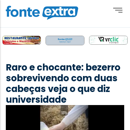
Brasil
Cotidiano
Raro e chocante: bezerro
Destaque
sobrevivendo com duas
Esporte
cabeças veja o que diz
Geral
universidade
Obituário
Paraguai
Paraná