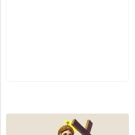
Lar Paraguay celebra 30 anos de
trajetória construída com trabalho e
cooperação
A chegada da Lar ao Paraguai aconteceu em 6 de
agosto de 1996, quando a cooperativa iniciou suas
atividades em...
06/08/2026