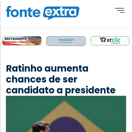
Brasil
Cotidiano
Ratinho aumenta
Destaque
chances de ser
Esporte
candidato a presidente
Geral
Obituário
Paraguai
Paraná