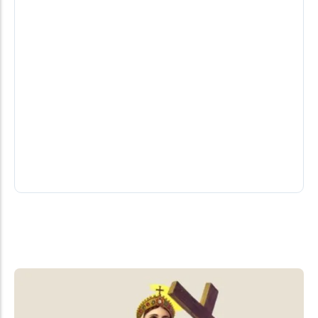
Chances reais. Conheça a lista dos
candidatos a deputado do PL
Por Elder Boff* A chapa do santa-helenense Zado
no PL conta com 55 candidatos a deputado
08/08/2026