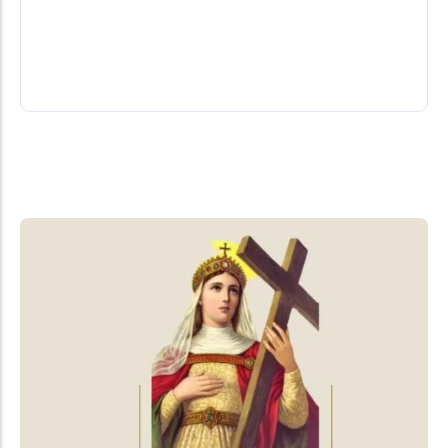
Sua esposa Shirla respondeu ao contato da
redação do FE, contando a novidade e enchendo
de esperanças amigos, eleitores e...
08/08/2026