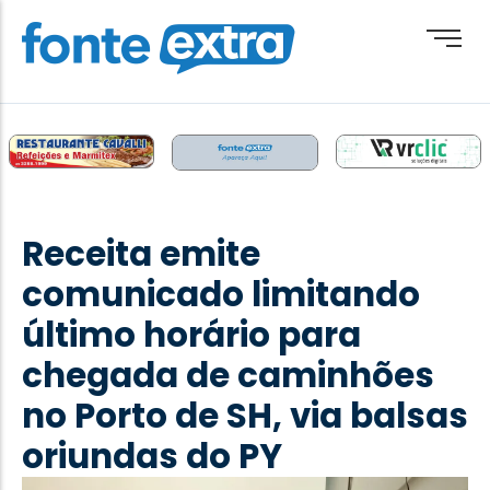
Brasil
Cotidiano
Receita emite
Destaque
comunicado limitando
Esporte
último horário para
Geral
chegada de caminhões
Obituário
no Porto de SH, via balsas
Paraguai
oriundas do PY
Paraná