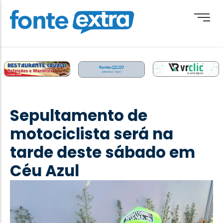
Brasil
Cotidiano
Sepultamento de
Destaque
motociclista será na
Esporte
tarde deste sábado em
Geral
Céu Azul
Obituário
Paraguai
Paraná