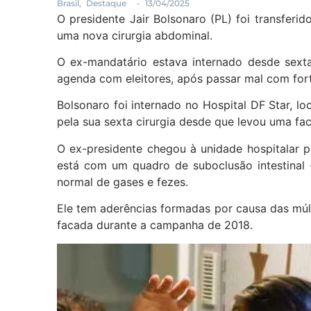
Brasil
,
Destaque
-
13/04/2025
O presidente Jair Bolsonaro (PL) foi transferid
uma nova cirurgia abdominal.
O ex-mandatário estava internado desde sexta
agenda com eleitores, após passar mal com for
Bolsonaro foi internado no Hospital DF Star, loc
pela sua sexta cirurgia desde que levou uma fa
O ex-presidente chegou à unidade hospitalar p
está com um quadro de suboclusão intestina
normal de gases e fezes.
Ele tem aderências formadas por causa das múlt
facada durante a campanha de 2018.