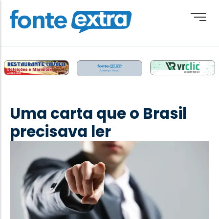
Brasil
Cotidiano
Uma carta que o Brasil
Destaque
precisava ler
Esporte
Geral
Obituário
Paraguai
Paraná