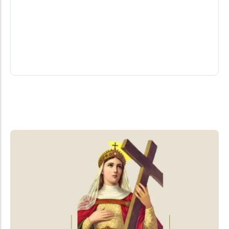
Bolsonaro no Dia dos Pais
Decisão do ministro do STF nega pedido da defesa
do ex-presidente mantém punição ao seu filho
Flávio Bolsonaro.
08/08/2026