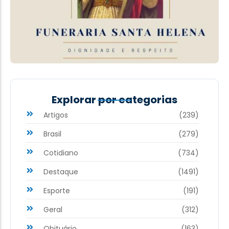
Explorar por categorias
Artigos
(239)
Brasil
(279)
Cotidiano
(734)
Destaque
(1491)
Esporte
(191)
Geral
(312)
Obituário
(163)