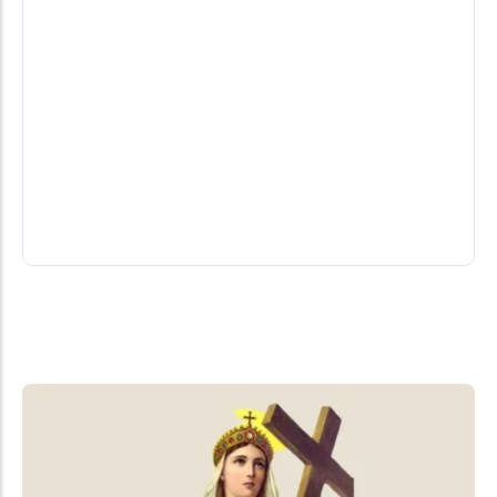
Programa Elder Boff: Vereador Francis
teve alta de hospital, diz fonte
A informação da alta hospitalar não foi confirmada
oficialmente pela sua assessoria e nem por
familiares.
08/08/2026