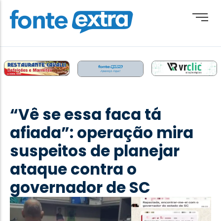
Brasil
Cotidiano
“Vê se essa faca tá
Destaque
afiada”: operação mira
Esporte
suspeitos de planejar
Geral
ataque contra o
Obituário
governador de SC
Paraguai
Paraná