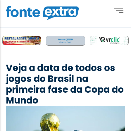
Brasil
Cotidiano
Veja a data de todos os
Destaque
jogos do Brasil na
Esporte
primeira fase da Copa do
Geral
Mundo
Obituário
Paraguai
Paraná