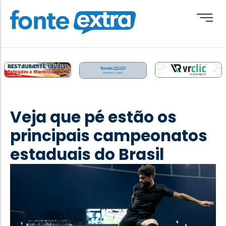
Brasil
Cotidiano
Veja que pé estão os
Destaque
principais campeonatos
Esporte
estaduais do Brasil
Geral
Obituário
Paraguai
Paraná