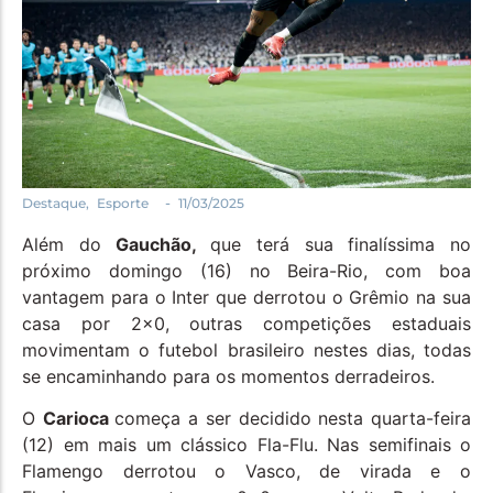
Política
Santa Helena e Região
Saúde e Bem-Estar
-
Destaque
,
Esporte
11/03/2025
Além do
Gauchão,
que terá sua finalíssima no
próximo domingo (16) no Beira-Rio, com boa
vantagem para o Inter que derrotou o Grêmio na sua
casa por 2×0, outras competições estaduais
movimentam o futebol brasileiro nestes dias, todas
se encaminhando para os momentos derradeiros.
O
Carioca
começa a ser decidido nesta quarta-feira
(12) em mais um clássico Fla-Flu. Nas semifinais o
Flamengo derrotou o Vasco, de virada e o