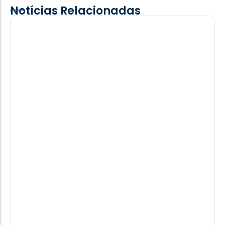
Notícias Relacionadas
Programa Elder Boff: Vereador Francis
teve alta de hospital, diz fonte
A informação da alta hospitalar não foi confirmada
oficialmente pela sua assessoria e nem por
familiares.
08/08/2026