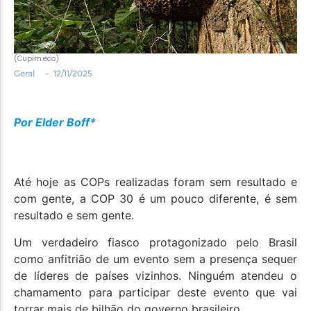
Política
Santa Helena e Região
Saúde e Bem-Estar
(Cupim.eco)
-
Geral
12/11/2025
Por Elder Boff*
Até hoje as COPs realizadas foram sem resultado e
com gente, a COP 30 é um pouco diferente, é sem
resultado e sem gente.
Um verdadeiro fiasco protagonizado pelo Brasil
como anfitrião de um evento sem a presença sequer
de líderes de países vizinhos. Ninguém atendeu o
chamamento para participar deste evento que vai
torrar mais de bilhão do governo brasileiro.