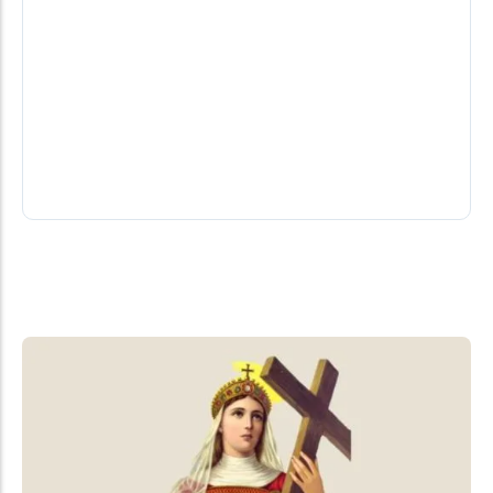
Feridos do acidente nas cataratas já
receberam alta. Corpo de holandês
continua no IML
Corpo de turista que morreu no acidente segue na
sede da Polícia Científica de Foz do Iguaçu. Ele iria
se...
30/07/2026