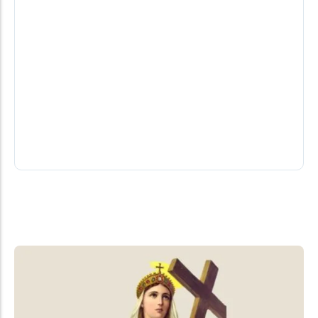
Falece Crescencia Therezinha Nicaretta
Damke, aos 90 anos
celebração ocorrerá as 08:30 na segunda-feira (03)
02/08/2026