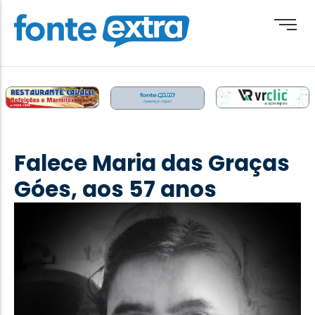
Brasil
Cotidiano
Falece Maria das Graças
Destaque
Góes, aos 57 anos
Esporte
Geral
Obituário
Paraguai
Paraná