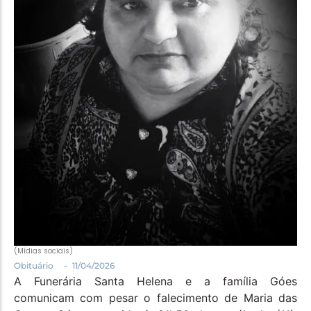
Política
Santa Helena e Região
Saúde e Bem-Estar
(Mídias sociais)
-
Obituário
11/04/2026
A Funerária Santa Helena e a família Góes
comunicam com pesar o falecimento de Maria das