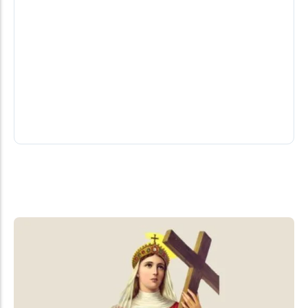
Gestante é agredida com garrafa de
refrigerante em supermercado de
Marechal Cândido Rondon
Uma operadora de caixa grávida foi agredida por
um cliente no final da tarde de quarta-feira (5),
dentro de um...
06/08/2026