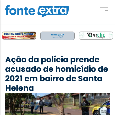
Brasil
Cotidiano
Ação da polícia prende
Destaque
acusado de homicídio de
Esporte
2021 em bairro de Santa
Geral
Helena
Obituário
Paraguai
Paraná