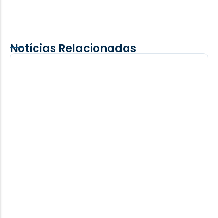
Notícias Relacionadas
Motorista fica ferido após colisão lateral