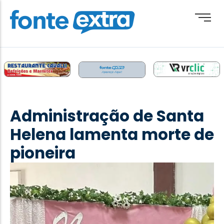
Brasil
Cotidiano
Administração de Santa
Destaque
Helena lamenta morte de
Esporte
pioneira
Geral
Obituário
Paraguai
Paraná