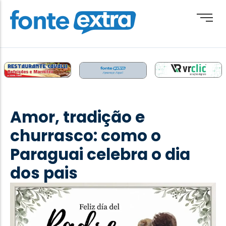
Brasil
Cotidiano
Amor, tradição e
Destaque
churrasco: como o
Esporte
Paraguai celebra o dia
Geral
dos pais
Obituário
Paraguai
Paraná