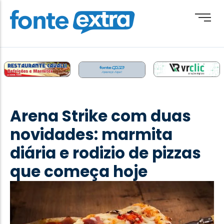
Brasil
Cotidiano
Arena Strike com duas
Destaque
novidades: marmita
Esporte
diária e rodizio de pizzas
Geral
que começa hoje
Obituário
Paraguai
Paraná