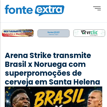
Brasil
Cotidiano
Arena Strike transmite
Destaque
Brasil x Noruega com
Esporte
superpromoções de
Geral
cerveja em Santa Helena
Obituário
Paraguai
Paraná