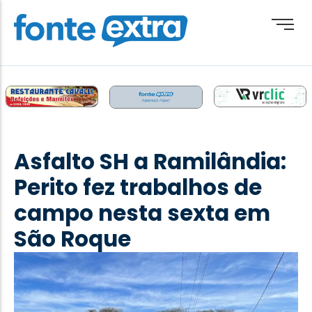
Brasil
Cotidiano
Asfalto SH a Ramilândia:
Destaque
Perito fez trabalhos de
Esporte
campo nesta sexta em
Geral
São Roque
Obituário
Paraguai
Paraná