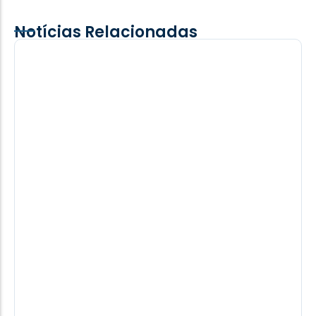
Notícias Relacionadas
Motorista fica ferido após colisão lateral
entre carro e caminhão na PR-495 em
Medianeira