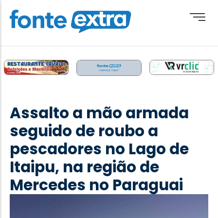
Brasil
Cotidiano
Assalto a mão armada
Destaque
seguido de roubo a
Esporte
pescadores no Lago de
Geral
Itaipu, na região de
Obituário
Mercedes no Paraguai
Paraguai
Paraná