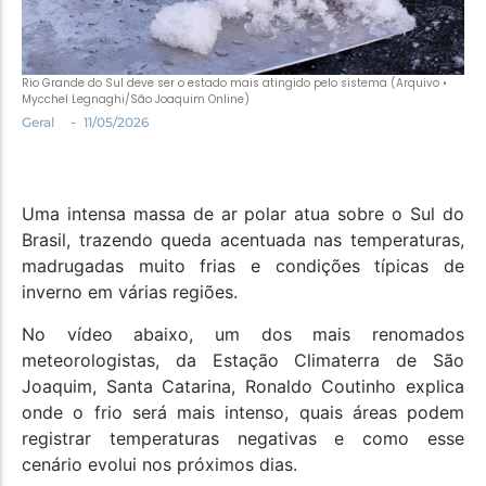
Política
Santa Helena e Região
Rio Grande do Sul deve ser o estado mais atingido pelo sistema (Arquivo •
Saúde e Bem-Estar
Mycchel Legnaghi/São Joaquim Online)
-
Geral
11/05/2026
Uma intensa massa de ar polar atua sobre o Sul do
Brasil, trazendo queda acentuada nas temperaturas,
madrugadas muito frias e condições típicas de
inverno em várias regiões.
No vídeo abaixo, um dos mais renomados
meteorologistas, da Estação Climaterra de São
Joaquim, Santa Catarina, Ronaldo Coutinho explica
onde o frio será mais intenso, quais áreas podem
registrar temperaturas negativas e como esse
cenário evolui nos próximos dias.