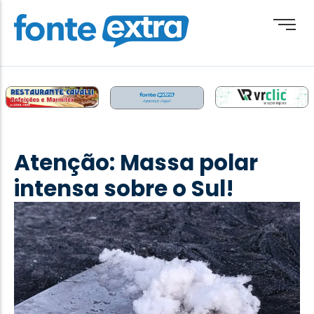
Brasil
Cotidiano
Atenção: Massa polar
Destaque
intensa sobre o Sul!
Esporte
Geral
Obituário
Paraguai
Paraná