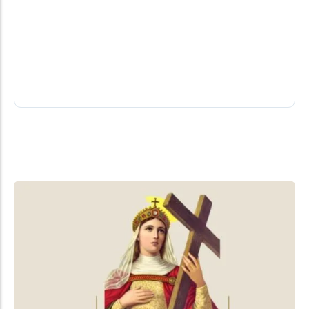
Papa Leão XIV confirma visita ao
Uruguai, Argentina e Peru em novembro
A jornada marca a primeira visita do Papa à
América do Sul desde o início do seu pontificado.
06/08/2026