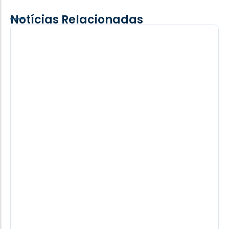
Notícias Relacionadas
Motorista fica ferido após colisão lateral
entre carro e caminhão na PR-495 em
Medianeira