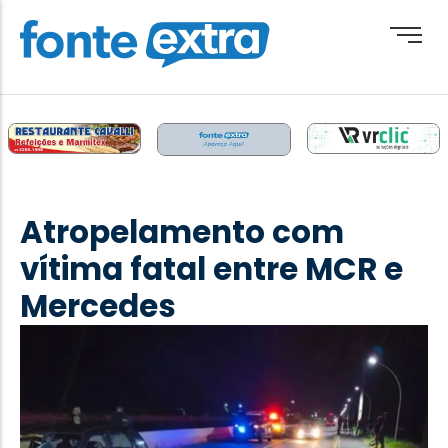
Brasil
Cotidiano
Atropelamento com
Destaque
vítima fatal entre MCR e
Esporte
Mercedes
Geral
Obituário
Paraguai
Paraná