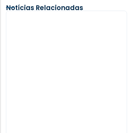
Notícias Relacionadas
Comitiva de Mbaracayú/PY visita Santa
Helena e conhece obras do frigorífico da
Frivatti
Uma comitiva do município paraguaio de
Mbaracayú esteve em Santa Helena entre quinta e
sexta-feira (7) para acompanhar o andamento...
07/08/2026