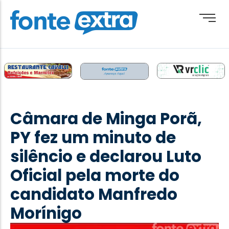
Brasil
Cotidiano
Câmara de Minga Porã,
Destaque
PY fez um minuto de
Esporte
silêncio e declarou Luto
Geral
Oficial pela morte do
Obituário
candidato Manfredo
Paraguai
Morínigo
Paraná