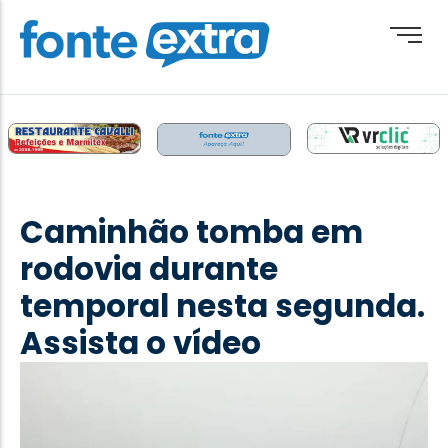
Brasil
Cotidiano
Caminhão tomba em
Destaque
rodovia durante
Esporte
temporal nesta segunda.
Geral
Assista o vídeo
Obituário
Paraguai
Paraná